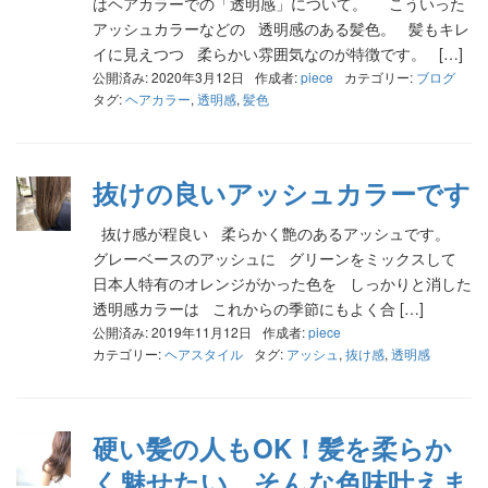
はヘアカラーでの「透明感」について。 こういった
アッシュカラーなどの 透明感のある髪色。 髪もキレ
イに見えつつ 柔らかい雰囲気なのが特徴です。 […]
公開済み: 2020年3月12日
作成者:
piece
カテゴリー:
ブログ
タグ:
ヘアカラー
,
透明感
,
髪色
抜けの良いアッシュカラーです
抜け感が程良い 柔らかく艶のあるアッシュです。
グレーベースのアッシュに グリーンをミックスして
日本人特有のオレンジがかった色を しっかりと消した
透明感カラーは これからの季節にもよく合 […]
公開済み: 2019年11月12日
作成者:
piece
カテゴリー:
ヘアスタイル
タグ:
アッシュ
,
抜け感
,
透明感
硬い髪の人もOK！髪を柔らか
く魅せたい。そんな色味叶えま