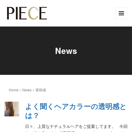
News
Home
>
News
>
透明感
よく聞くヘアカラーの透明感と
は？
日々、上質なナチュラルヘアをご提案してます。 今回