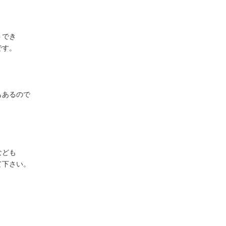
トでき
です。
もあるので
。
なども
て下さい。