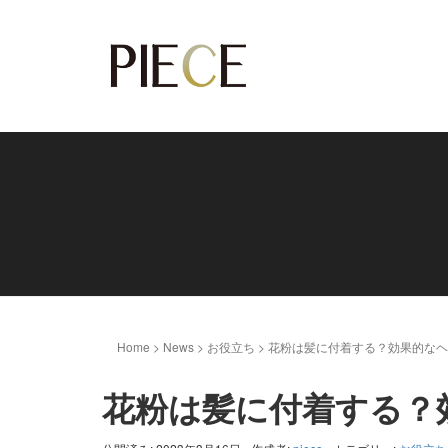
Home
>
News
>
お役立ち
>
花粉は髪に付着する？効果的なヘ
花粉は髪に付着する？