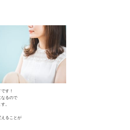
メです！
になるので
ます。
変えることが