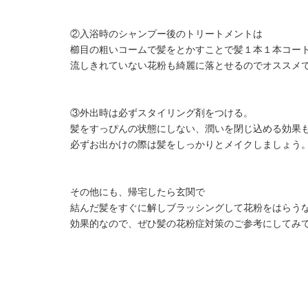
②入浴時のシャンプー後のトリートメントは
櫛目の粗いコームで髪をとかすことで髪１本１本コー
流しきれていない花粉も綺麗に落とせるのでオススメ
③外出時は必ずスタイリング剤をつける。
髪をすっぴんの状態にしない、潤いを閉じ込める効果
必ずお出かけの際は髪をしっかりとメイクしましょう
その他にも、帰宅したら玄関で
結んだ髪をすぐに解しブラッシングして花粉をはらう
効果的なので、ぜひ髪の花粉症対策のご参考にしてみ
_ _ _ _ _ _ _ _ _ _ _ _ _ _ _ _ _ _ _ _ _ _ _ _ _