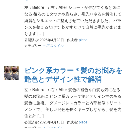
左：Before → 右：After ショートが伸びてくると気に
なる 後ろのモタつきや膨らみ、毛先ハネるを解消して
綺麗なシルエットに整えさせていただきました。 バラ
ンスを整えるだけで 乾かすだけで自然に毛先がまとま
ります […]
公開済み: 2026年4月23日
作成者:
piece
カテゴリー:
ヘアスタイル
ピンク系カラー＊髪のお悩みを
艶色とデザイン性で解消
左：Before → 右：After 髪色の褪色や白髪も気になる
髪のお悩みに ピンク系カラーで艶とデザイン性のある
髪色に施術。 ダメージレスカラーと内部補修トリート
メントで、 美しい発色を長くキープしながら、髪を内
側と外 […]
公開済み: 2026年4月15日
作成者:
piece
カテゴリー:
ヘアスタイル