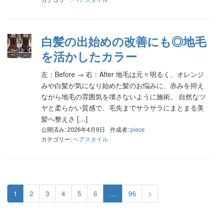
白髪の出始めの改善にも◎地毛
を活かしたカラー
左：Before → 右：After 地毛は元々明るく、オレンジ
みや白髪が気になり始めた髪のお悩みに、赤みを抑え
ながら地毛の雰囲気を壊さないように施術。 自然なツ
ヤと柔らかい質感で、毛先までサラサラにまとまる美
髪へ整えさ […]
公開済み: 2026年4月9日
作成者:
piece
カテゴリー:
ヘアスタイル
1
2
3
4
5
6
…
96
>