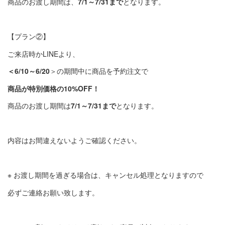
商品のお渡し期間は、
7/1
～
7/31
まで
となります。
【プラン②
】
ご来店時か
LINE
より
、
＜
6/10
～
6/20
＞の期間中に商品を予約注文で
商品が特別価格の
10%OFF
！
商品のお渡し期間は
7/1
～
7/31
まで
となります。
内容はお間違えないようご確認ください。
※
お渡し期間を過ぎる場合は、キャンセル処理となりますので
必ずご連絡お願い致します。