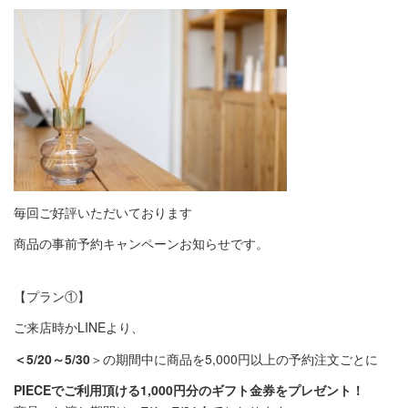
毎回ご好評いただいております
商品の事前予約キャンペーンお知らせです。
【プラン①】
ご来店時か
LINE
より、
＜
5/20
～
5/30
＞の期間中に商品を
5,000
円以上の予約注文ごとに
PIECE
でご利用頂ける
1,000
円分のギフト金券をプレゼント！