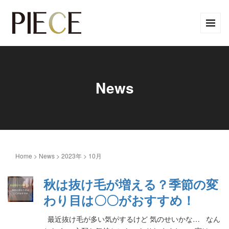
News
Home
>
News
>
2023年
>
10月
秋は抜け毛が増える？季節の変
わり目は〇〇がおすすめ！
最近抜け毛が多い気がするけど 気のせいかな… なん