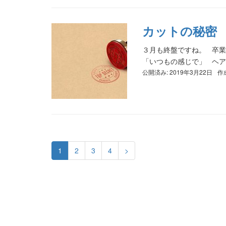
カットの秘密
３月も終盤ですね。 卒
「いつもの感じで」 ヘアス
公開済み: 2019年3月22日
作
1
2
3
4
>