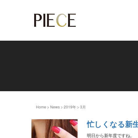
Home
>
News
>
2019年
>
3月
忙しくなる新
明日から新年度ですね。