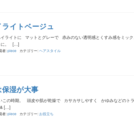
イライトベージュ
イライトに マットとグレーで 赤みのない透明感とくすみ感をミッ
に。 […]
成者:
piece
カテゴリー:
ヘアスタイル
は保湿が大事
いこの時期。 頭皮や肌が乾燥で カサカサしやすく かゆみなどのト
[…]
成者:
piece
カテゴリー:
お役立ち