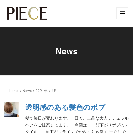
News
Home
>
News
>
2021年
>
4月
透明感のある髪色のボブ
髪で毎日が変わります。 日々、上品な大人ナチュラル
ヘアをご提案してます。 今回は 前下がりボブのス
タイル。 前下がりラインでおさまりも良く 手ぐしで