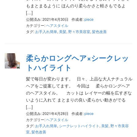
もまとまるように ほんのり柔らかさと軽さもでるよ
[…]
公開済み: 2021年4月30日
作成者:
piece
カテゴリー:
ヘアスタイル
タグ:
お手入れ簡単
,
美髪
,
野々市美容室
,
髪色改善
柔らかロングヘア×シークレッ
トハイライト
髪で毎日が変わります。 日々、上品な大人ナチュラル
ヘアをご提案してます。 今回は 柔らかロングヘア
のヘアスタイル。 カットは レイヤーの幅を広すぎな
いように入れて まとまりの良い柔らかい動きがでる
[…]
公開済み: 2021年4月28日
作成者:
piece
カテゴリー:
ヘアスタイル
タグ:
お手入れ簡単
,
シークレットハイライト
,
美髪
,
野々市美容
室
,
髪色改善