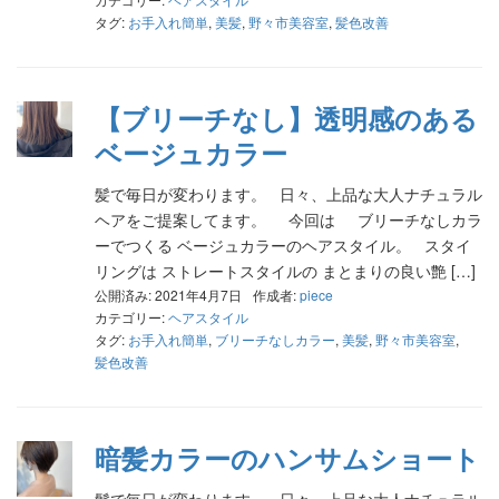
タグ:
お手入れ簡単
,
美髪
,
野々市美容室
,
髪色改善
【ブリーチなし】透明感のある
ベージュカラー
髪で毎日が変わります。 日々、上品な大人ナチュラル
ヘアをご提案してます。 今回は ブリーチなしカラ
ーでつくる ベージュカラーのヘアスタイル。 スタイ
リングは ストレートスタイルの まとまりの良い艶 […]
公開済み: 2021年4月7日
作成者:
piece
カテゴリー:
ヘアスタイル
タグ:
お手入れ簡単
,
ブリーチなしカラー
,
美髪
,
野々市美容室
,
髪色改善
暗髪カラーのハンサムショート