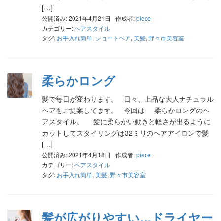
[…]
公開済み: 2021年4月21日
作成者:
piece
カテゴリー:
ヘアスタイル
タグ:
お手入れ簡単
,
ショートヘア
,
美髪
,
野々市美容室
柔らかロング
髪で毎日が変わります。 日々、上品な大人ナチュラル
ヘアをご提案してます。 今回は 柔らかロングのヘ
アスタイル。 髪に柔らかい動きと軽さが出るように
カットしてスタイリングは32ミリのヘアアイロンで髪
[…]
公開済み: 2021年4月18日
作成者:
piece
カテゴリー:
ヘアスタイル
タグ:
お手入れ簡単
,
美髪
,
野々市美容室
髪が広がりやすい…ドライヤー