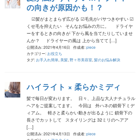
の向きが原因かも！？
☑︎髪がまとまらず広がる ☑︎毛先がパサつきやすい ☑︎
くせ毛を抑えたい そんなお悩みの方に。 ドライヤ
ーをするときの向きが 下から風を当てたりしていませ
んか？ ドライヤーの風は 上から当てて […]
公開済み: 2021年4月16日
作成者:
piece
カテゴリー:
お役立ち
タグ:
お手入れ簡単
,
美髪
,
野々市美容室
,
髪のお悩み解決
ハイライト × 柔らかミディ
髪で毎日が変わります。 日々、上品な大人ナチュラル
ヘアをご提案してます。 今回は 外ハネの鎖骨下ミデ
ィアム。 軽さと柔らかい動きが出るように 鎖骨下の
長さでカットして スタイリングは 32ミリのヘアア
[…]
公開済み: 2021年4月13日
作成者:
piece
カテゴリー:
ヘアスタイル