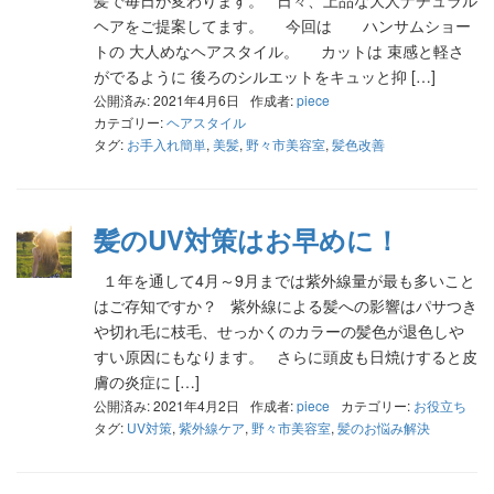
髪で毎日が変わります。 日々、上品な大人ナチュラル
ヘアをご提案してます。 今回は ハンサムショー
トの 大人めなヘアスタイル。 カットは 束感と軽さ
がでるように 後ろのシルエットをキュッと抑 […]
公開済み: 2021年4月6日
作成者:
piece
カテゴリー:
ヘアスタイル
タグ:
お手入れ簡単
,
美髪
,
野々市美容室
,
髪色改善
髪のUV対策はお早めに！
１年を通して4月～9月までは紫外線量が最も多いこと
はご存知ですか？ 紫外線による髪への影響はパサつき
や切れ毛に枝毛、せっかくのカラーの髪色が退色しや
すい原因にもなります。 さらに頭皮も日焼けすると皮
膚の炎症に […]
公開済み: 2021年4月2日
作成者:
piece
カテゴリー:
お役立ち
タグ:
UV対策
,
紫外線ケア
,
野々市美容室
,
髪のお悩み解決