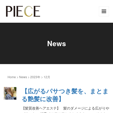
News
Home
>
News
>
2023年
>
12月
【広がるパサつき髪を、まとま
る艶髪に改善】
【髪質改善ヘアエステ】 髪のダメージによる広がりや