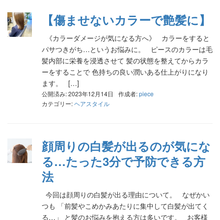
【傷ませないカラーで艶髪に】
《カラーダメージが気になる方へ》 カラーをすると
パサつきがち…というお悩みに。 ピースのカラーは毛
髪内部に栄養を浸透させて 髪の状態を整えてからカラ
ーをすることで 色持ちの良い潤いある仕上がりになり
ます。 […]
公開済み: 2023年12月14日
作成者:
piece
カテゴリー:
ヘアスタイル
顔周りの白髪が出るのが気にな
る…たった3分で予防できる方
法
今回は顔周りの白髪が出る理由について。 なぜかい
つも 「前髪やこめかみあたりに集中して白髪が出てく
る…」 と髪のお悩みを抱える方は多いです。 お客様