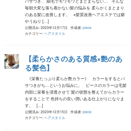
パサつき、 細毛でモワモワとまとまらない… そんな
毎朝大変な落ち着かない髪の悩みを 柔らかくまとまり
のある髪に改善します。 ※髪質改善ヘアエステでは癖
やうねり […]
公開済み: 2023年12月17日
作成者:
piece
カテゴリー:
ヘアスタイル
【柔らかさのある質感×艶のあ
る髪色】
《栄養たっぷり柔らか艶カラー》 カラーをするとパ
サつきがち…というお悩みに。 ピースのカラーは毛髪
内部に栄養を浸透させて 髪の状態を整えてからカラー
をすることで 色持ちの良い潤いある仕上がりになりま
す。 […]
公開済み: 2023年12月15日
作成者:
piece
カテゴリー:
ヘアスタイル