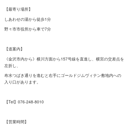
【最寄り場所】
しあわせの湯から徒歩
1
分
野々市市役所から車で
7
分
【道案内】
《金沢市内から》横川方面から
157
号線を直進し、横宮の交差点を
左折し、
布水つばき通りを進むと右手にゴールドジムヴィテン敷地内への
入り口があります。
【
Tel
】
076-248-8010
【営業時間】