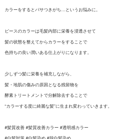
カラーをするとパサつきがち
…
というお悩みに。
ピースのカラーは毛髪内部に栄養を浸透させて
髪の状態を整えてからカラーをすることで
色持ちの良い潤いある仕上がりになります。
少しずつ髪に栄養を補充しながら、
髪・地肌の傷みの原因となる残留物を
酵素トリートメントで分解除去することで
“
カラーする度に綺麗な髪
”
に生まれ変わっていきます。
#
髪質改善
#
髪質改善カラー
#
透明感カラー
#
白髪対策
#
白髪染め
#
脱白髪染め