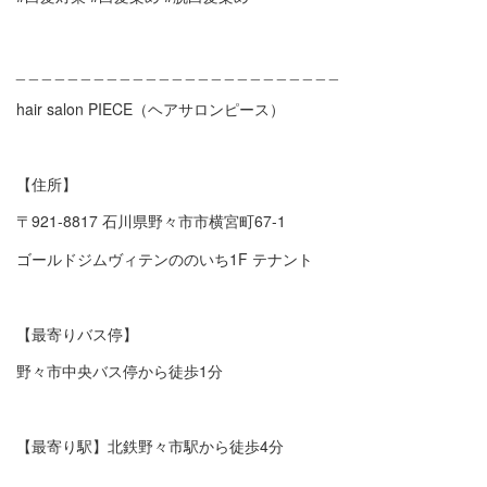
_ _ _ _ _ _ _ _ _ _ _ _ _ _ _ _ _ _ _ _ _ _ _ _ _
hair salon PIECE
（ヘアサロンピース）
【住所】
〒
921-8817
石川県野々市市横宮町
67-1
ゴールドジムヴィテンののいち
1F
テナント
【最寄りバス停】
野々市中央バス停から徒歩
1
分
【最寄り駅】北鉄野々市駅から徒歩
4
分