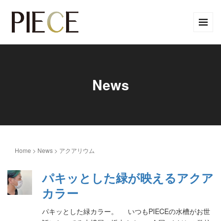
News
Home
>
News
>
アクアリウム
パキッとした緑が映えるアクア
カラー
パキッとした緑カラー。 いつもPIECEの水槽がお世