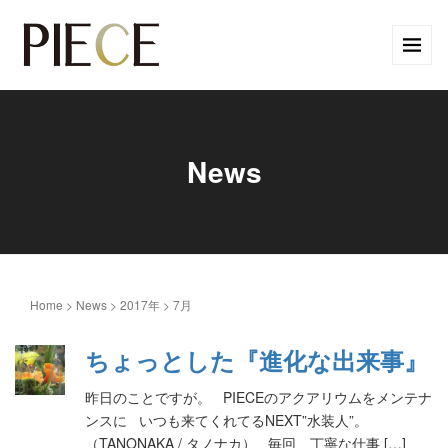
News
Home
>
News
>
2017年
>
7月
ちょっとした『進化な出来事』
昨日のことですが。 PIECEのアクアリウムをメンテナ
ンスに いつも来てくれてるNEXT”水装人”。
（TANONAKA / タノナカ） 毎回、丁寧な仕事 […]