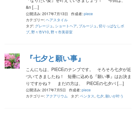
『なりたい髪』を叶えていきましょう！ 今回は、
&n […]
公開済み: 2017年7月13日
作成者:
piece
カテゴリー:
ヘアスタイル
タグ:
グレージュ
,
ショートヘア
,
ブルージュ
,
切りっぱなしボ
ブ
,
野々市V10
,
野々市美容室
『七夕と願い事』
こんにちは、PIECEのナンブです。 そろそろ七夕が近
づいてきましたね！ 短冊に込める『願い事』はお決ま
りですかね？ まだの方は、 PIECEの七夕バ […]
公開済み: 2017年7月5日
作成者:
piece
カテゴリー:
アクアリウム
タグ:
ペンタス
,
七夕
,
願いが叶う