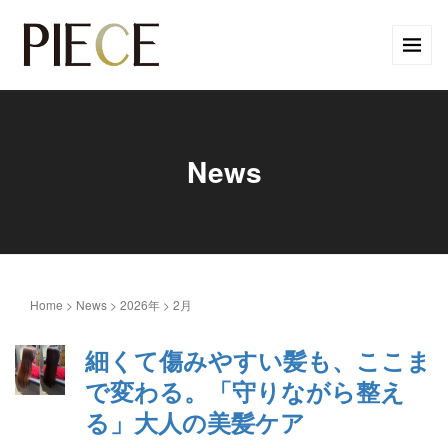
News
Home
>
News
>
2026年
>
2月
細くて傷みやすい髪も、ここま
で変わる。「守りながら整え
る」大人の美髪ケア