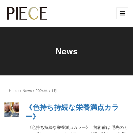
News
Home
>
News
>
2024年
>
1月
《色持ち持続な栄養満点カラ
ー》
《色持ち持続な栄養満点カラー》 施術前は 毛先のカ