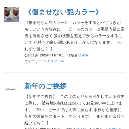
《傷ませない艶カラー》
《傷ませない艶カラー》 カラーをするとパサつきが
ち…というお悩みに。 ピースのカラーは毛髪内部に栄
養を浸透させて 髪の状態を整えてからカラーをするこ
とで 色持ちの良い潤いある仕上がりになります。 少
しずつ髪に […]
公開済み: 2024年1月10日
作成者:
piece
カテゴリー:
ヘアスタイル
新年のご挨拶
【新年のご挨拶】 この度の元旦から発生している震災
に際し、 被災地の皆様には心よりお見舞い申し上げま
す。 幸い、ピースでは大事に至らず 本日から無事に
新年の営業をスタートしております。 まだまだ余震も
続いてお […]
公開済み: 2024年1月4日
作成者:
piece
カテゴリー:
お知らせ