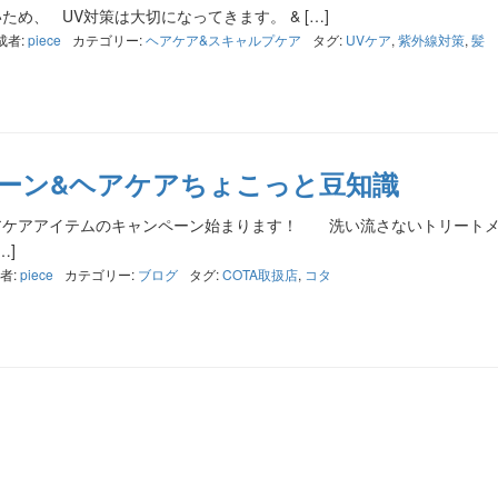
め、 UV対策は大切になってきます。 & […]
成者:
piece
カテゴリー:
ヘアケア&スキャルプケア
タグ:
UVケア
,
紫外線対策
,
髪
ペーン&ヘアケアちょこっと豆知識
 ヘアケアアイテムのキャンペーン始まります！ 洗い流さないトリート
…]
者:
piece
カテゴリー:
ブログ
タグ:
COTA取扱店
,
コタ