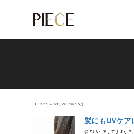
Home
>
News
>
2017年
>
5月
髪にもUVケア
髪のUVケアしてますか？