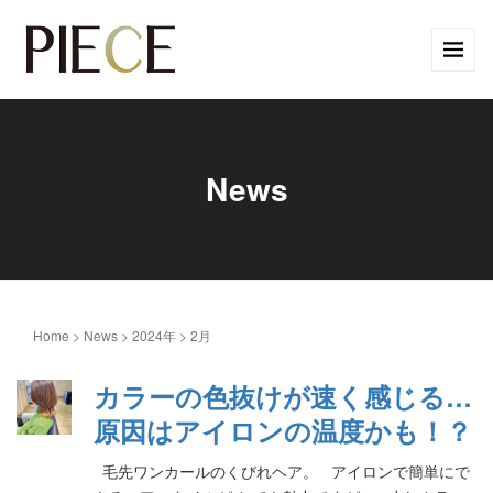
News
Home
>
News
>
2024年
>
2月
カラーの色抜けが速く感じる…
原因はアイロンの温度かも！？
毛先ワンカールのくびれヘア。 アイロンで簡単にで