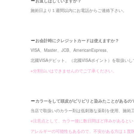
お直しはしていますか？
施術日より１週間以内に
お電話からご連絡下さい。
お会計時にクレジットカードは使えますか？
VISA、Master、JCB、AmericanExpress、
北國VISAデビット、（北國VISAポイント）を
取扱いし
※分割払いはできませんのでご了承ください。
カラーをして頭皮がピリピリと染みたことがあるの
当店で取扱いのカラー剤は低刺激な薬剤を使用、施術
※注意点として、
カラー後に数日間ほど痒みがあるとい
アレルギーの可能性もあるので、
不安がある方は１度