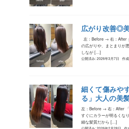
広がり改善◎
左：Before → 右：A
の広がりや、まとまりが悪
しなが […]
公開済み: 2026年3月7日
作成
細くて傷みや
る」大人の美
左：Before → 右：
すぐにカラーが明るくなり
細な髪質だから […]
公開済み: 2026年2月28日
作