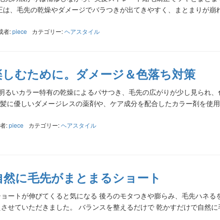
正は、毛先の乾燥やダメージでバラつきが出てきやすく、まとまりが崩
成者:
piece
カテゴリー:
ヘアスタイル
楽しむために。ダメージ＆色落ち対策
After 明るいカラー特有の乾燥によるパサつき、毛先の広がりが少し見られ
 髪に優しいダメージレスの薬剤や、ケア成分を配合したカラー剤を使
者:
piece
カテゴリー:
ヘアスタイル
自然に毛先がまとまるショート
fter ショートが伸びてくると気になる 後ろのモタつきや膨らみ、毛先ハネ
させていただきました。 バランスを整えるだけで 乾かすだけで自然に