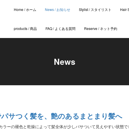
Home / ホーム
News / お知らせ
Stylist / スタイリスト
Hair
products / 商品
FAQ / よくある質問
Reserve / ネット予約
News
でパサつく髪を、艶のあるまとまり髪へ
After カラーの褪色と乾燥によって髪全体が少しパサついて見えやすい状態