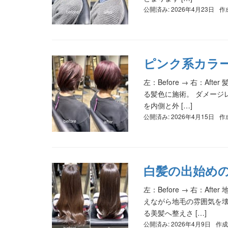
公開済み: 2026年4月23日
作
ピンク系カラ
左：Before → 右：A
る髪色に施術。 ダメージ
を内側と外 […]
公開済み: 2026年4月15日
作
白髪の出始め
左：Before → 右：
えながら地毛の雰囲気を壊
る美髪へ整えさ […]
公開済み: 2026年4月9日
作成