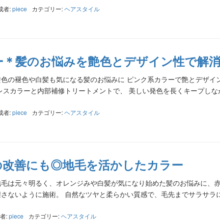
成者:
piece
カテゴリー:
ヘアスタイル
ー＊髪のお悩みを艶色とデザイン性で解
fter 髪色の褪色や白髪も気になる髪のお悩みに ピンク系カラーで艶とデザ
レスカラーと内部補修トリートメントで、 美しい発色を長くキープしな
成者:
piece
カテゴリー:
ヘアスタイル
の改善にも◎地毛を活かしたカラー
After 地毛は元々明るく、オレンジみや白髪が気になり始めた髪のお悩みに、
さないように施術。 自然なツヤと柔らかい質感で、毛先までサラサラ
者:
piece
カテゴリー:
ヘアスタイル