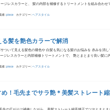
ージレスカラーと、 髪の内部を補修するトリートメントを組み合わせ
成者:
piece
カテゴリー:
ヘアスタイル
える髪を艶色カラーで解消
fter パサついて見える髪色の褪色や 白髪も気になる髪のお悩みを 赤みを消
ージレスカラーと内部補修トリートメントで、 艶とまとまり良い髪に
成者:
piece
カテゴリー:
ヘアスタイル
すめ！毛先までサラ艶＊美髪ストレート縮
After 毛先の広がりは補修しながら、美髪ストレート縮毛矯正でツヤとまと