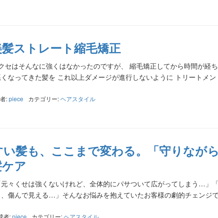
美髪ストレート縮毛矯正
fter クセはそんなに強くはなかったのですが、 縮毛矯正してから時間が経ち
くなってきた髪を これ以上ダメージが進行しないように トリートメン
者:
piece
カテゴリー:
ヘアスタイル
すい髪も、ここまで変わる。「守りなが
髪ケア
After 「元々くせは強くないけれど、全体的にパサついて広がってしまう…」
、傷んで見える…」そんなお悩みを抱えていたお客様の劇的チェンジで
成者:
piece
カテゴリー:
ヘアスタイル