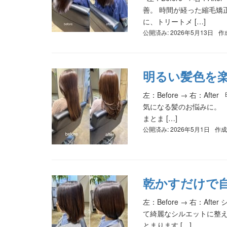
善。 時間が経った縮毛矯
に、トリートメ […]
公開済み: 2026年5月13日
作
明るい髪色を
左：Before → 右：
気になる髪のお悩みに。
まとま […]
公開済み: 2026年5月1日
作成
乾かすだけで
左：Before → 右：A
て綺麗なシルエットに整え
とまります […]