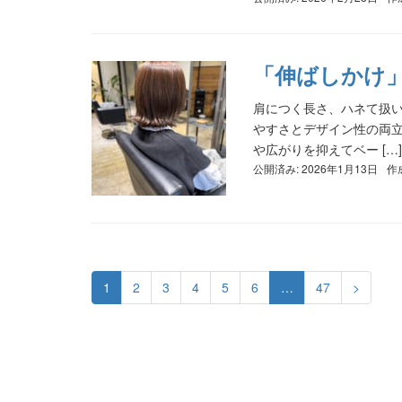
「伸ばしかけ
肩につく長さ、ハネて扱い
やすさとデザイン性の両立
や広がりを抑えてベー […]
公開済み: 2026年1月13日
作
1
2
3
4
5
6
…
47
>