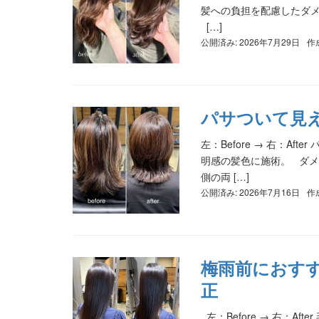
髪への負担を配慮したダメ
[…]
公開済み: 2026年7月29日
作
パサついて見
左：Before → 右：A
明感の髪色に施術。 ダメ
側の両 […]
公開済み: 2026年7月16日
作
梅雨前におす
正
左：Before → 右：