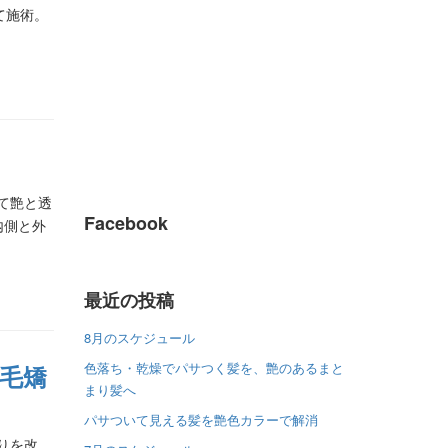
て施術。
して艶と透
Facebook
内側と外
最近の投稿
8月のスケジュール
色落ち・乾燥でパサつく髪を、艶のあるまと
毛矯
まり髪へ
パサついて見える髪を艶色カラーで解消
まりを改