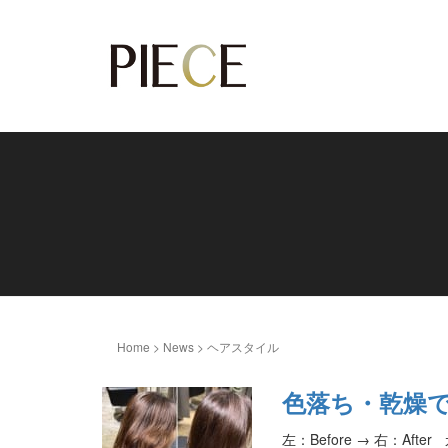
Home
>
News
>
ヘアスタイル
色落ち・乾燥
左：Before → 右：