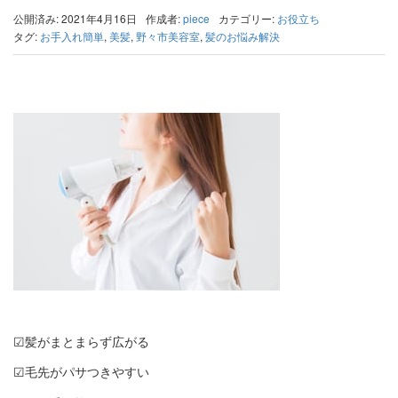
公開済み: 2021年4月16日
作成者:
piece
カテゴリー:
お役立ち
タグ:
お手入れ簡単
,
美髪
,
野々市美容室
,
髪のお悩み解決
☑︎髪がまとまらず広がる
☑︎毛先がパサつきやすい