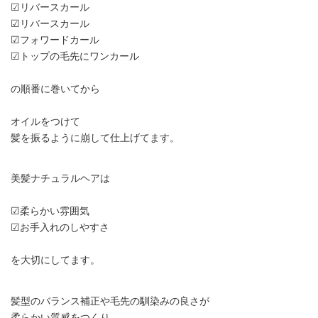
☑︎リバースカール
☑︎リバースカール
☑︎フォワードカール
☑︎トップの毛先にワンカール
の順番に巻いてから
オイルをつけて
髪を振るように崩して仕上げてます。
美髪ナチュラルヘアは
☑︎柔らかい雰囲気
☑︎お手入れのしやすさ
を大切にしてます。
髪型のバランス補正や毛先の馴染みの良さが
柔らかい質感をつくり、