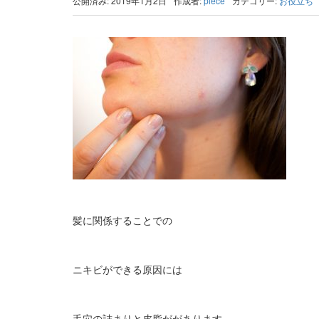
公開済み: 2019年1月2日
作成者:
piece
カテゴリー:
お役立ち
髪に関係することでの
ニキビができる原因には
毛穴の詰まりと皮脂ががあります。