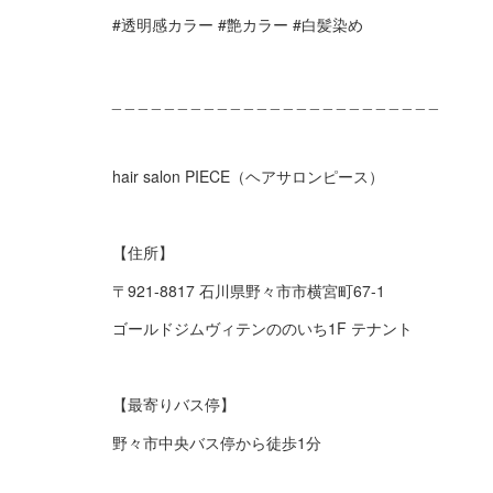
#透明感カラー #艶カラー #白髪染め
_ _ _ _ _ _ _ _ _ _ _ _ _ _ _ _ _ _ _ _ _ _ _ _ _
hair salon PIECE（ヘアサロンピース）
【住所】
〒921-8817 石川県野々市市横宮町67-1
ゴールドジムヴィテンののいち1F テナント
【最寄りバス停】
野々市中央バス停から徒歩1分