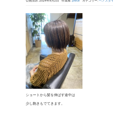
公開済み: 2024年9月2日
作成者:
piece
カテゴリー:
ヘアスタ
ショートから髪を伸ばす途中は
少し飽きもでてきます。