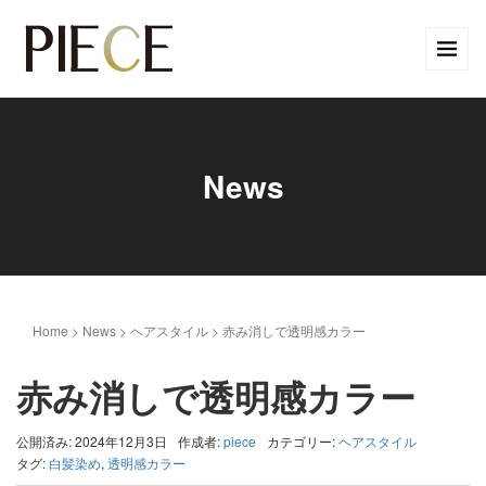
News
Home
>
News
>
ヘアスタイル
>
赤み消しで透明感カラー
赤み消しで透明感カラー
公開済み: 2024年12月3日
作成者:
piece
カテゴリー:
ヘアスタイル
タグ:
白髪染め
,
透明感カラー