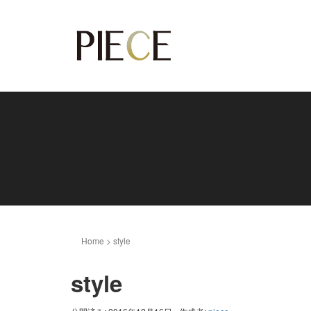
Home
>
style
style