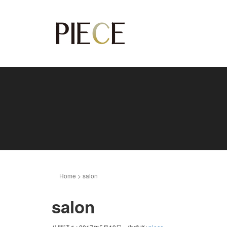
Home
>
salon
salon