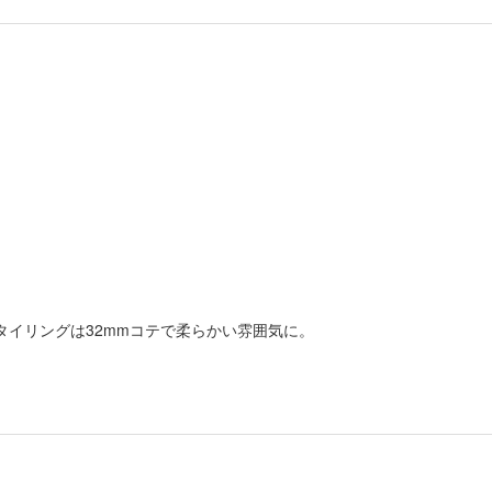
タイリングは32mmコテで柔らかい雰囲気に。