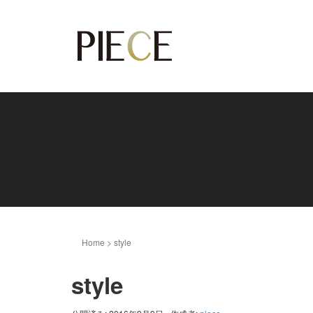
Home
>
style
style