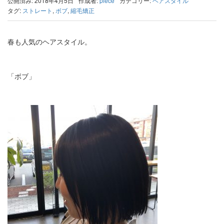
公開済み: 2018年4月5日
作成者:
piece
カテゴリー:
ヘアスタイル
タグ:
ストレート
,
ボブ
,
縮毛矯正
春も人気のヘアスタイル。
「ボブ」