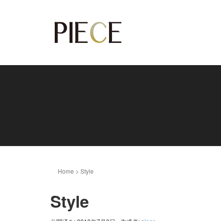
Home
>
Style
Style