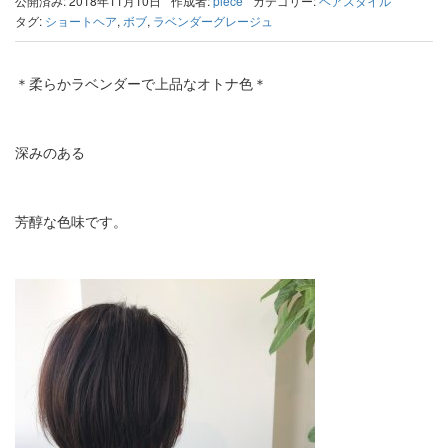
公開済み: 2018年11月10日
作成者:
piece
カテゴリー:
ヘアスタイル
タグ:
ショートヘア
,
ボブ
,
ラベンダーグレージュ
＊柔らかラベンダーで上品なオトナ色＊
深みのある
芳醇な色味です。