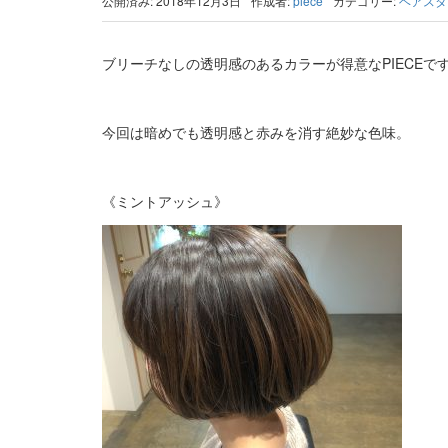
公開済み: 2018年12月3日
作成者:
piece
カテゴリー:
ヘアスタ
ブリーチなしの透明感のあるカラーが得意なPIECEで
今回は暗めでも透明感と赤みを消す絶妙な色味。
《ミントアッシュ》