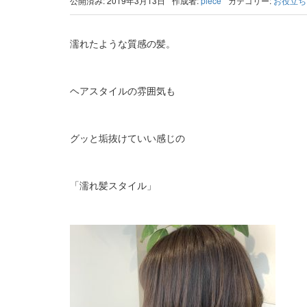
公開済み: 2019年3月13日
作成者:
piece
カテゴリー:
お役立ち
濡れたような質感の髪。
ヘアスタイルの雰囲気も
グッと垢抜けていい感じの
「濡れ髪スタイル」