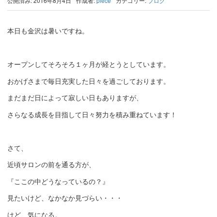
公開済み: 2016年8月4日
作成者:
piece
カテゴリー:
ブログ
本日も金沢は暑いですね。
オープンしてそろそろ１ヶ月が経とうとしています。
おかげさまで毎日充実した日々を過ごしております。
まだまだ日によって寂しい日もありますが、
さらなる成長を目指して日々努力を積み重ねています！
さて、
近頃サロンの前を通る方が、
『ここの中どうなっているの？』
見たいけど、なかなか見づらい・・・
けど、気になる。