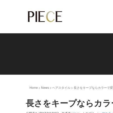
Home
>
News
>
ヘアスタイル
>
長さをキープならカラーで変
長さをキープならカラ