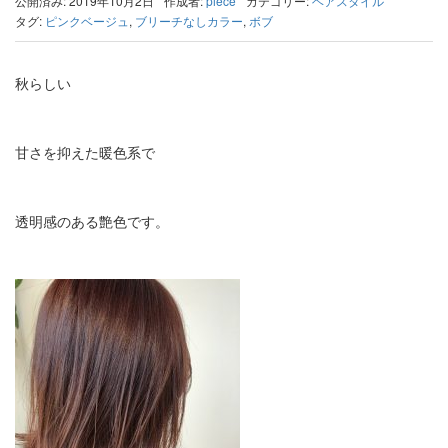
公開済み: 2019年10月2日
作成者:
piece
カテゴリー:
ヘアスタイル
タグ:
ピンクベージュ
,
ブリーチなしカラー
,
ボブ
秋らしい
甘さを抑えた暖色系で
透明感のある艶色です。