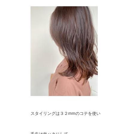
スタイリングは３２mmのコテを使い
毛先は外ハネにして