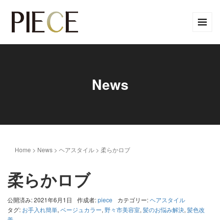
News
Home
>
News
>
ヘアスタイル
>
柔らかロブ
柔らかロブ
公開済み: 2021年6月1日
作成者:
piece
カテゴリー:
ヘアスタイル
タグ:
お手入れ簡単
,
ベージュカラー
,
野々市美容室
,
髪のお悩み解決
,
髪色改
善