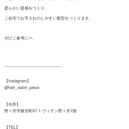
柔らかい質感をつくり、
ご自宅でお手入れのしやすい髪型をつくります。
ぜひご参考にー。
_________________________
【
Instagram
】
@hair_salon_piece
【住所】
野々市市横宮町
67-1
ヴィテン野々市
1
階
【
TEL
】