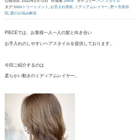
公開済み: 2022年2月12日
作成者:
piece
カテゴリー:
ヘアスタイル
タグ:
tokioトリートメント
,
お手入れ簡単
,
ミディアムレイヤー
,
野々市美容
院
,
髪のお悩み解決
PIECEでは、お客様一人一人の髪と向き合い
お手入れのしやすいヘアスタイルを提供しております。
今回ご紹介するのは
柔らかい動きのミディアムレイヤー。