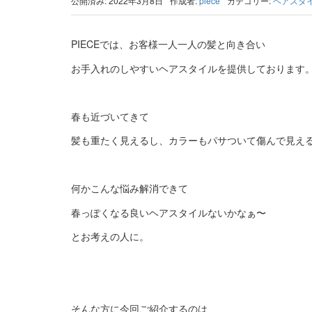
公開済み: 2022年3月8日
作成者:
piece
カテゴリー:
ヘアスタ
PIECEでは、お客様一人一人の髪と向き合い
お手入れのしやすいヘアスタイルを提供しております
春も近づいてきて
髪も重たく見えるし、カラーもパサついて傷んで見え
何かこんな悩み解消できて
春っぽくなる良いヘアスタイルないかなぁ〜
とお考えの人に。
そんな方に今回ご紹介するのは