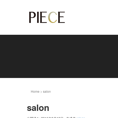
Home
>
salon
salon